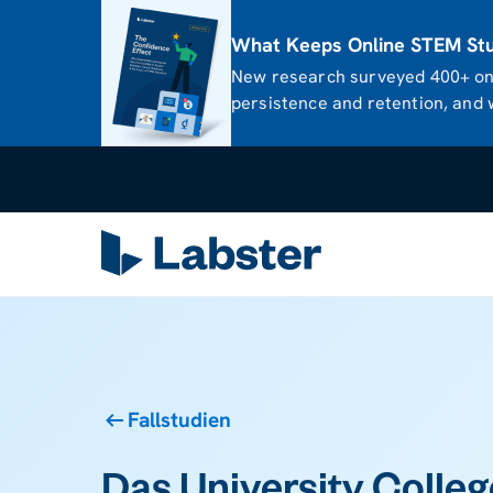
What Keeps Online STEM Stud
New research surveyed 400+ onl
persistence and retention, and w
Fallstudien